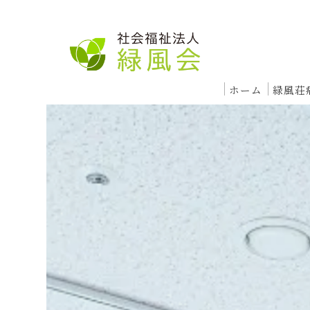
ホーム
緑風荘
入院
急
回
療
レ
外来