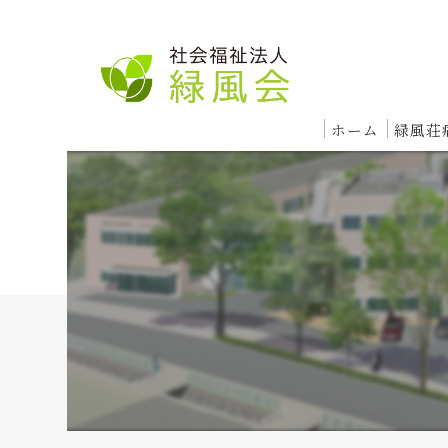
ホーム
緑風荘
入院
急
回
療
レ
外来