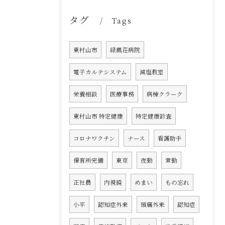
タグ
Tags
東村山市
緑風荘病院
電子カルテシステム
減塩教室
栄養相談
医療事務
病棟クラーク
東村山市 特定健康
特定健康診査
コロナワクチン
ナース
看護助手
保育所完備
東京
夜勤
常勤
正社員
内視鏡
めまい
もの忘れ
小平
認知症外来
頭痛外来
認知症