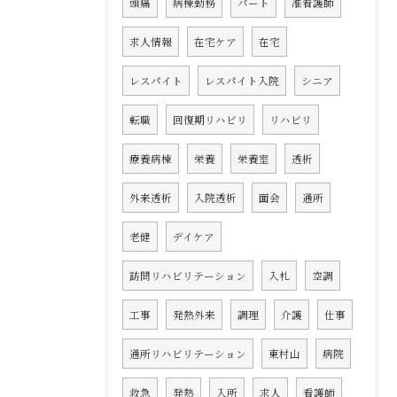
頭痛
病棟勤務
パート
准看護師
求人情報
在宅ケア
在宅
レスパイト
レスパイト入院
シニア
転職
回復期リハビリ
リハビリ
療養病棟
栄養
栄養室
透析
外来透析
入院透析
面会
通所
老健
デイケア
訪問リハビリテーション
入札
空調
工事
発熱外来
調理
介護
仕事
通所リハビリテーション
東村山
病院
救急
発熱
入所
求人
看護師