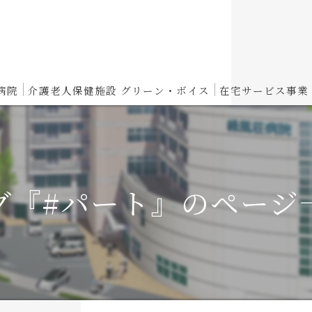
病院
介護老人保健施設 グリーン・ボイス
在宅サービス事業
介護老人保健施設 グリーン・ボイスからのお知らせ
性期病棟
入所概要
グ『#パート』のページ
復期リハビリ病棟
短期入所概要
養病棟
通所リハビリテーション概要
スパイト入院のご案内