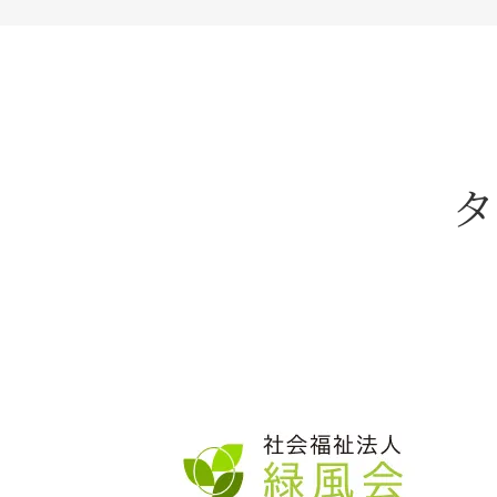
透析
病院
タ