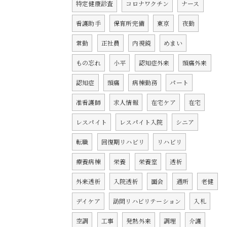
特定健康診査
コロナワクチン
ナース
看護助手
保育所完備
東京
夜勤
常勤
正社員
内視鏡
めまい
もの忘れ
小平
認知症外来
頭痛外来
認知症
頭痛
病棟勤務
パート
准看護師
求人情報
在宅ケア
在宅
レスパイト
レスパイト入院
シニア
転職
回復期リハビリ
リハビリ
療養病棟
栄養
栄養室
透析
外来透析
入院透析
面会
通所
老健
デイケア
訪問リハビリテーション
入札
空調
工事
発熱外来
調理
介護