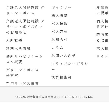
介護老人保健施設 グ
ギャラリー
厚生労
リーン・ボイス
る掲示
法人概要
介護老人保健施設 グ
個人情
求人情報
リーン・ボイスから
る方針
求人応募
のお知らせ
院内感
お知らせ
入所概要
る取組
コラム
短期入所概要
求人情
お問い合わせ
通所リハビリテーシ
サイト
ョン概要
プライバシーポリシ
ー
グリーン・ボイス
栄養室
決算報告書
在宅サービス事業
© 2026 社会福祉法人緑風会 ALL RIGHTS RESERVED.