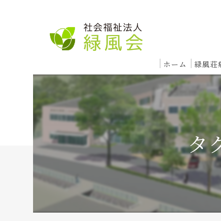
ホーム
緑風荘
入院
急
タ
回
療
レ
外来