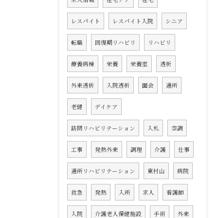
レスパイト
レスパイト入院
シニア
転職
回復期リハビリ
リハビリ
療養病棟
栄養
栄養室
透析
外来透析
入院透析
面会
通所
老健
デイケア
訪問リハビリテーション
入札
空調
工事
発熱外来
調理
介護
仕事
通所リハビリテーション
東村山
病院
救急
発熱
入所
求人
看護師
入院
介護老人保健施設
手術
外来