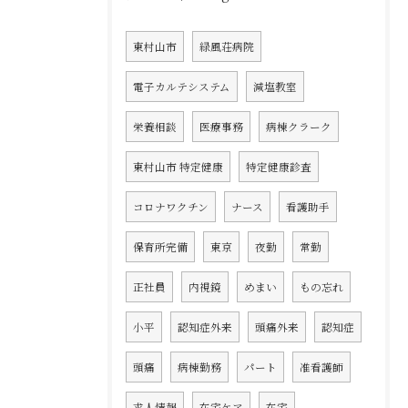
東村山市
緑風荘病院
電子カルテシステム
減塩教室
栄養相談
医療事務
病棟クラーク
東村山市 特定健康
特定健康診査
コロナワクチン
ナース
看護助手
保育所完備
東京
夜勤
常勤
正社員
内視鏡
めまい
もの忘れ
小平
認知症外来
頭痛外来
認知症
頭痛
病棟勤務
パート
准看護師
求人情報
在宅ケア
在宅