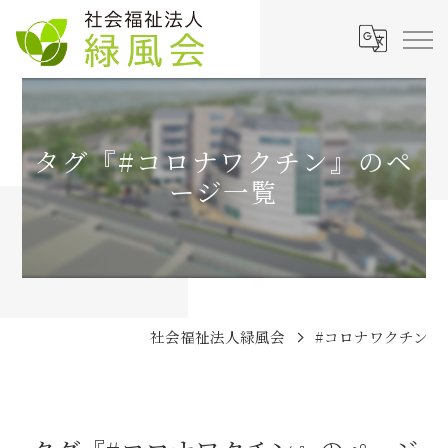
タグ『#コロナワクチン』のペ
ージ一覧
社会福祉法人緑風会
#コロナワクチン