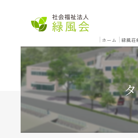
ホーム
緑風荘
入院
急
タ
回
療
レ
外来