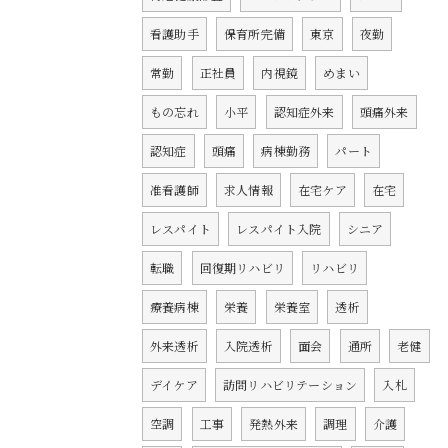
看護助手
保育所完備
東京
夜勤
常勤
正社員
内視鏡
めまい
もの忘れ
小平
認知症外来
頭痛外来
認知症
頭痛
病棟勤務
パート
准看護師
求人情報
在宅ケア
在宅
レスパイト
レスパイト入院
シニア
転職
回復期リハビリ
リハビリ
療養病棟
栄養
栄養室
透析
外来透析
入院透析
面会
通所
老健
デイケア
訪問リハビリテーション
入札
空調
工事
発熱外来
調理
介護