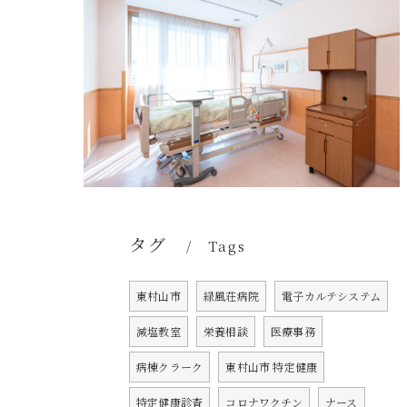
タグ
Tags
東村山市
緑風荘病院
電子カルテシステム
減塩教室
栄養相談
医療事務
病棟クラーク
東村山市 特定健康
特定健康診査
コロナワクチン
ナース