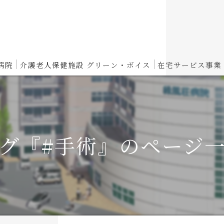
病院
介護老人保健施設 グリーン・ボイス
在宅サービス事業
介護老人保健施設 グリーン・ボイスからのお知らせ
性期病棟
入所概要
グ『#手術』のページ
復期リハビリ病棟
短期入所概要
養病棟
通所リハビリテーション概要
スパイト入院のご案内