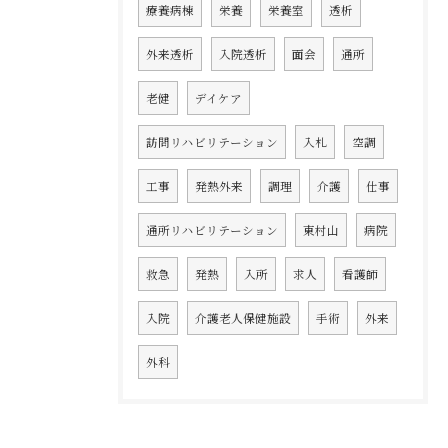
療養病棟
栄養
栄養室
透析
外来透析
入院透析
面会
通所
老健
デイケア
訪問リハビリテーション
入札
空調
工事
発熱外来
調理
介護
仕事
通所リハビリテーション
東村山
病院
救急
発熱
入所
求人
看護師
入院
介護老人保健施設
手術
外来
外科