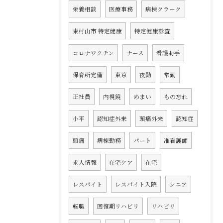
栄養相談
医療事務
病棟クラーク
東村山市 特定健康
特定健康診査
コロナワクチン
ナース
看護助手
保育所完備
東京
夜勤
常勤
正社員
内視鏡
めまい
もの忘れ
小平
認知症外来
頭痛外来
認知症
頭痛
病棟勤務
パート
准看護師
求人情報
在宅ケア
在宅
レスパイト
レスパイト入院
シニア
転職
回復期リハビリ
リハビリ